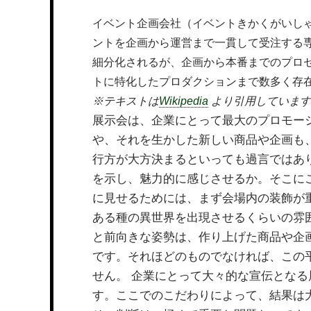
イベント企画会社（イベントきかくがいし
ントを企画から運営まで一貫して受注する
細分化されるが、企画から本番までのプロ
トに特化したプロダクションまで数多く存
※テキストは
Wikipedia
より引用しています
展示会は、企業にとって最大のプロモー
や、それを生かした新しい商品や企画も
行方が大方決まるといっても過言ではあ
を示し、魅力的に感じさせるか。そこに
に見せるためには、まず会場内の装飾が
ある種の異世界を出現させるくらいの雰
と前向きな姿勢は、作り上げた商品や企
です。それほどのものでなければ、この
せん。 企業にとって大々的な宣伝とな
す。ここでのこだわりによって、結果は