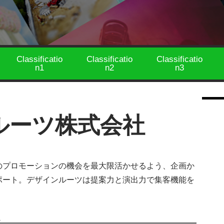
Classificatio
Classificatio
Classificatio
n1
n2
n3
ルーツ株式会社
のプロモーションの機会を最大限活かせるよう、企画か
ポート。デザインルーツは提案力と演出力で集客機能を
報