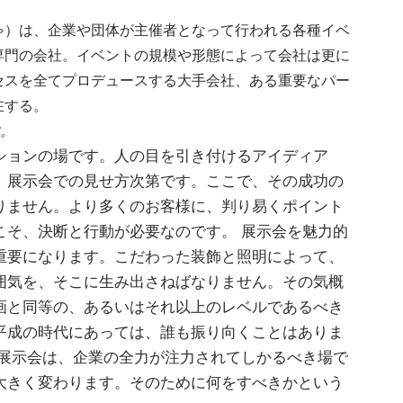
ゃ）は、企業や団体が主催者となって行われる各種イベ
専門の会社。イベントの規模や形態によって会社は更に
セスを全てプロデュースする大手会社、ある重要なパー
在する。
。
ションの場です。人の目を引き付けるアイディア
、展示会での見せ方次第です。ここで、その成功の
りません。より多くのお客様に、判り易くポイント
こそ、決断と行動が必要なのです。 展示会を魅力的
重要になります。こだわった装飾と照明によって、
囲気を、そこに生み出さねばなりません。その気概
画と同等の、あるいはそれ以上のレベルであるべき
平成の時代にあっては、誰も振り向くことはありま
る展示会は、企業の全力が注力されてしかるべき場で
大きく変わります。そのために何をすべきかという