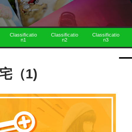
Classificatio
Classificatio
Classificatio
n1
n2
n3
宅（1)