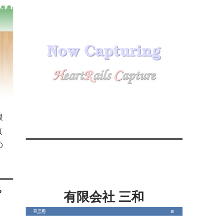
根
真
の
プ
有限会社 三和