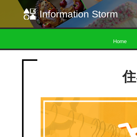
Information Storm
Home
住