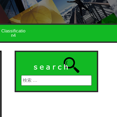
Classificatio
n4