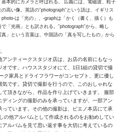
基本的にカメラと呼ばれる。 広義には、電磁波、粒子
い像。英語の"photograph"という語は、イギリス
oto-は「光の」、-graphは「かく（書く、描く）も
光画」とも訳される。"photograph"から、略し
「写真」という言葉は、中国語の「真を写したもの」から
。
地アンティークスタジオ店は、お店の名前にもなっ
ジオです。ハウススタジオにて、1日1組の貸切で撮
ィーク家具とドライフラワーがコンセプト、更に優し
囲気です。貸切で撮影を行うので、このおしゃれな
して頂きながら、作品を作り上げていきます。 服部
エディングの撮影のみを承っていますが、一部アン
承っています。その他の撮影は、ピエノ本店にて承
渡しの他アルバムとして作成されるのをお勧めしてい
にアルバムを見て思い返す事を大切に考えているの