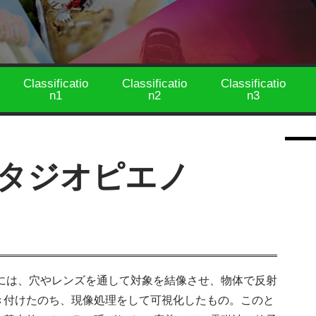
Classificatio
Classificatio
Classificatio
n1
n2
n3
タジオピエノ
には、穴やレンズを通して対象を結像させ、物体で反射
き付けたのち、現像処理をして可視化したもの。このと