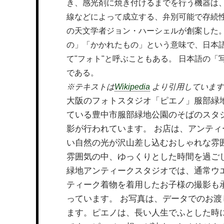
き、感光剤に焼き付けるまでを行う機器は、
線などによって成立する、弁別可能で存続性の高
の天文学者ジョン・ハーシェルが創案した。ph
の」「かかれたもの」という意味で、日本語で「
て"フォト"と呼ぶこともある。 日本語の
である。
※テキストは
Wikipedia
より引用しています
大阪のフォトスタジオ「ピエノ」服部緑
ている豊中市服部緑地公園のそばのスタ
影が行われています。 お店は、アンテ
い自然の光が沢山差し込むおしゃれな雰
雰囲気の中、ゆっくりとした時間を過ご
緑地アンティークスタジオでは、通常ウ
ティーク着物を着用したお子様の撮影も
っています。 お写真は、データでのお
ます。ピエノは、長い人生でふとした時