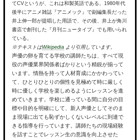
てCVというが、これは和製英語である。1980年代
後半にアニメ雑誌『アニメック』で副編集長だった
井上伸一郎が提唱した用語で、その後、井上が角川
書店で創刊した『月刊ニュータイプ』でも用いられ
ている。
※テキストは
Wikipedia
より引用しています。
声優の卵を育てる学校の講師たちは、すべて現
役の声優業界関係者ばかりという精鋭が揃って
います。情熱を持って人材育成にかかわってい
て、ひとりひとりの個性を見極めて時に厳しく
時に優しく学校を楽しめるようにレッスンを進
めていきます。学校に通っている間に自分の目
標や目的を明確にして、新人声優としてそのま
ま現場に出ても恥ずかしくないレベルに到達で
きる指導を行っています。講師たちの現場経験
を話すことでレッスン生の意識を向上させた