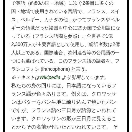
で英語（約80の国・地域）に次ぐ2番目に多くの
国・地域で使用されている言語で、フランス、スイ
ス、ベルギー、カナダの他、かつてフランスやベル
ギーの領域だった諸国を中心に29カ国で公用語にな
っている（フランス語圏を参照）。全世界で1億
2,300万人が主要言語として使用し、総話者数は2億
人以上である。国際連合、欧州連合等の公用語の一
つにも選ばれている。このフランス語の話者を、フ
ランコフォン (francophone) と言う。
※テキストは
Wikipedia
より引用しています。
私たちの身の回りには、日本語になっているフ
ランス語が色々あります。例えば、クロワッサ
ンはバターをパン生地に練り込んで焼いたパン
ですが、フランス語の三日月が語源といわれて
います。クロワッサンの形が三日月に見えるこ
とからその名前が付いたといわれています。 そ