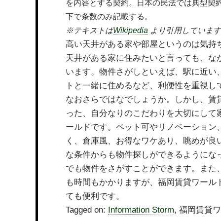
を内容とする契約。日本の民法では典型契約
下で条数のみ記載する。
※テキストは
Wikipedia
より引用しています
高い天井がある家や部屋というのは気持
天井がある家に住みたいと言っても、な
います。物件さがしといえば、駅に近い
トと一緒に住めるなど、利便性を重視し
なおさらではなでしょうか。しかし、賃
った、自分なりのこだわりを大切にして
ールドです。ペット可やリノベーション
く、倉庫風、お得なワケあり、眺めが良
な条件からも物件探しができるようにな
でも物件をさがすことができます。また
も時間もかかりますが、福岡賃貸ワール
ても便利です。
Tagged on:
Information Storm
, 福岡賃貸