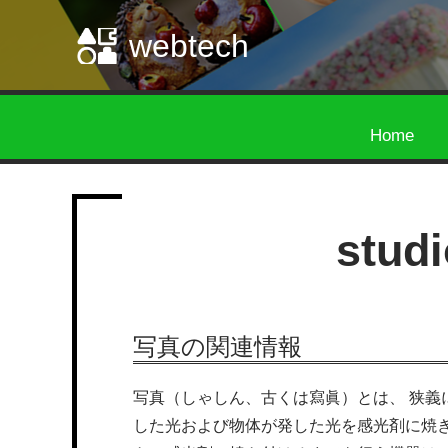
webtech
Home
stud
写真の関連情報
写真（しゃしん、古くは寫眞）とは、 狭義
した光および物体が発した光を感光剤に焼