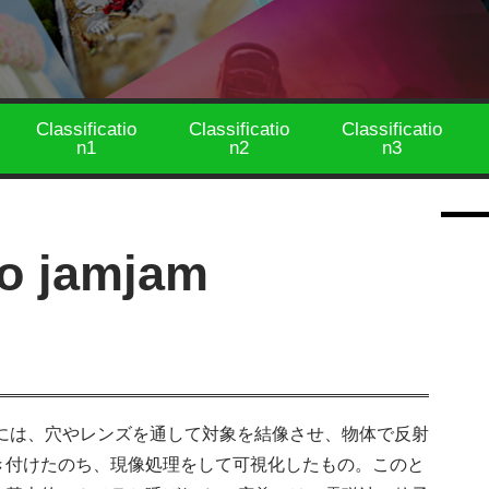
Classificatio
Classificatio
Classificatio
n1
n2
n3
io jamjam
には、穴やレンズを通して対象を結像させ、物体で反射
き付けたのち、現像処理をして可視化したもの。このと