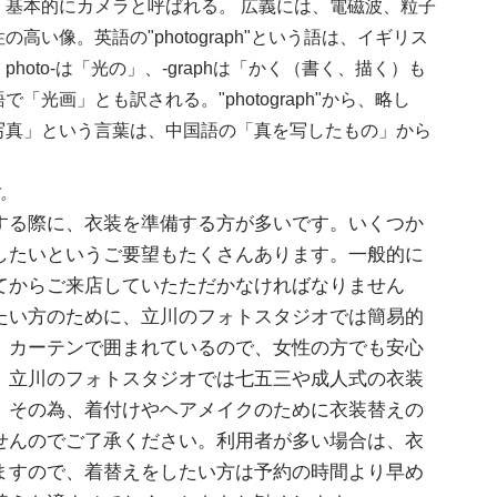
基本的にカメラと呼ばれる。 広義には、電磁波、粒子
い像。英語の"photograph"という語は、イギリス
oto-は「光の」、-graphは「かく（書く、描く）も
光画」とも訳される。"photograph"から、略し
「写真」という言葉は、中国語の「真を写したもの」から
。
する際に、衣装を準備する方が多いです。いくつか
したいというご要望もたくさんあります。一般的に
てからご来店していたただかなければなりません
たい方のために、立川のフォトスタジオでは簡易的
。カーテンで囲まれているので、女性の方でも安心
。立川のフォトスタジオでは七五三や成人式の衣装
。その為、着付けやヘアメイクのために衣装替えの
せんのでご了承ください。利用者が多い場合は、衣
ますので、着替えをしたい方は予約の時間より早め