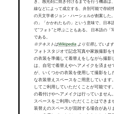
き、感光剤に焼き付けるまでを行う機器は、
線などによって成立する、弁別可能で存続性の高
の天文学者ジョン・ハーシェルが創案した。ph
の」「かかれたもの」という意味で、日本語で「
て"フォト"と呼ぶこともある。 日本語の
である。
※テキストは
Wikipedia
より引用しています
フォトスタジオで記念写真や家族撮影を
の衣装を準備して着替えをしながら撮影
は、自宅で着替えやヘアメイクを済ませ
が、いくつかの衣装を使用して撮影をし
な衣装替えスペースをご用意しています
してご利用していただくことが可能です
の着付けやヘアメイクは行っていません
スペースをご利用いただくことはできま
装替えのスペースが混雑する場合があり