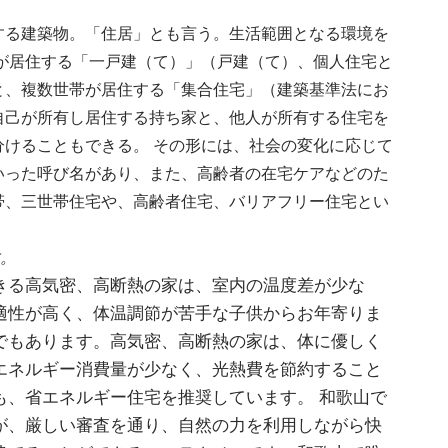
する建築物。「住居」とも言う。生活範囲となる環境を
が居住する「一戸建（て）」（戸建（て）、個人住宅と
と、複数世帯が居住する「集合住宅」（建築基準法にお
自己が所有し居住する持ち家と、他人が所有する住宅を
けることもできる。 その形には、社会の変化に応じて
いった呼び名があり、また、高齢者の在宅ケアなどのた
帯、三世帯住宅や、高齢者住宅、バリアフリー住宅とい
。
きる高気密、高断熱の家は、室内の温度差が少な
適性が高く、体温調節が苦手な子供からお年寄りま
でもあります。高気密、高断熱の家は、体に優しく
エネルギー消費量が少なく、光熱費を節約すること
も、省エネルギー住宅を推奨しています。 和歌山で
が、厳しい審査を通り、自然の力を利用しながら快