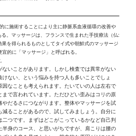
に求心的に施術することにより主に静脈系血液循環の改善や
る。マッサージは、フランスで生まれた手技療法（仏:
の効果を得られるものとしてタイ式や朝鮮式のマッサージ
便宜的に「マッサージ」と呼ばれる。
。
がないことがあります。しかし検査では異常がない
抜けない、という悩みを持つ人も多いことでしょ
原因なことも考えられます。たいていの人は左右で
とまで言われています。ただひどい歪みはコリの原
痛やだるさにつながります。整体やマッサージを試
も減ることがあるので、試してみましょう。自分に
は二つです。まずはどこがこっているかなど自己判
上半身のコース、と思いがちですが、肩こりは腰の