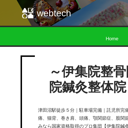
webtech
Home
～伊集院整骨
院鍼灸整体院
津田沼駅徒歩５分｜駐車場完備｜託児所完
痛、猫背、巻き肩、頭痛、顎関節症、股関
みなら国家資格取得のプロ集団【伊集院鍼