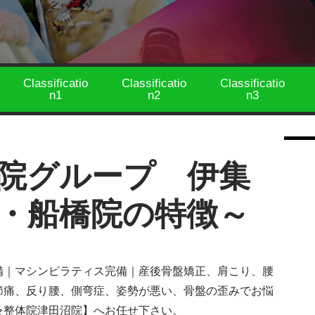
Classificatio
Classificatio
Classificatio
n1
n2
n3
院グループ 伊集
・船橋院の特徴～
備｜マシンピラティス完備｜産後骨盤矯正、肩こり、腰
節痛、反り腰、側弯症、姿勢が悪い、骨盤の歪みでお悩
灸整体院津田沼院】へお任せ下さい。