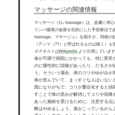
マッサージの関連情報
マッサージ（仏: massage）は、皮膚
リンパ循環の改善を目的にした手技療法であ
massage、マサージュ）を指すが、同様
（アンマ（??）と呼ばれるものは除く）も
※テキストは
Wikipedia
より引用しています
体が不調で病院にかかっても、特に異常
のに慢性的に頭痛があったり、だるさが
う。そういう場合、体のコリやゆがみが
体が歪んでいて、まっすぐな人はいない
因になりがちで、コリが重症化すると頭
すことで体の歪みが解消してコリや頭痛
あった施術を受けるために、注意する点
断はやめましょう。肩がこっているから