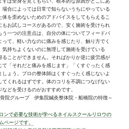
まずは全身を見てもらい、根本的な原因がどこにあ
。場合によっては日常で知らないうちにやっている
た体を歪めないためのアドバイスをしてもらえるこ
にもお試しコースがあるので、安く施術を受けられ
もう一つの注意点は、自分の体についてフィードバ
よって、軽い力なのに痛みを感じたり、触り方でく
。気持ちよくないのに無理して施術を受けている
得ることができません。そればかりか逆に疲労感が
じて「それだと痛みを感じます」「くすぐったく感
ましょう。プロの整体師はくすぐったく感じないよ
してくれるはずです。体のコリを不調につなげない
ジなどを受けるのがおすすめです。
院整骨院グループ 伊集院鍼灸整体院・船橋院の特徴～
サロンで必要な技術が学べるネイルスクールリロウの
ムページです。