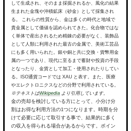
して生成され、そのまま採掘されるか、風化の結果
生まれた金塊や沖積鉱床（砂金）として採集され
る。 これらの性質から、金は多くの時代と地域で
貴金属として価値を認められてきた。化合物ではな
く単体で産出されるため精錬の必要がなく、装飾品
として人類に利用された最古の金属で、美術工芸品
にも多く用いられた。銀や銅と共に交換・貨幣用金
属の一つであり、現代に至るまで蓄財や投資の手段
となったり、金貨として加工・使用されたりしてい
る。ISO通貨コードでは XAU と表す。また、医療
やエレクトロニクスなどの分野で利用されている。
※テキストは
Wikipedia
より引用しています。
金の売却を検討している方にとって、小分け分
割はお得な利用方法の1つになります。時期を分
けて必要に応じて取引する事で、結果的に多く
の収入を得られる場合があるからです。ポイン