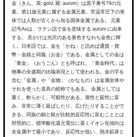
金（きん、英: gold, 羅: aurum）は原子番号79の元
素。第11族元素に属する金属元素。常温常圧下の単
体では人類が古くから知る固体金属である。 元素
記号Auは、ラテン語で金を意味する aurum に由来
する。 見かけは光沢のある黄色すなわち金色に輝
く。日本語では、金を「かね」と読めば通貨・貨
幣・金銭と同義（お金）である。金属としての金は
「黄金」（おうごん）とも呼ばれ、「黄金時代」は
物事の全盛期の比喩表現として使われる。金の字を
含む「金属」や「金物」（かなもの）は金属全体や
それを使った道具の総称でもある。 金属としては
重く、軟らかく、可鍛性がある。展性と延性に富
み、非常に薄く延ばしたり、広げたりすることがで
きる。同族の銅と銀が比較的反応性に富むこととは
対照的に、標準酸化還元電位に基くイオン化傾向は
全金属中で最小であり、反応性が低い。熱水鉱床と